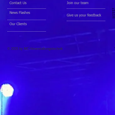
Contact Us
Join our team
MC, 
Bele
News Flashes
Senn
Rhei
Give us your feedback
Agen
Lein
Our Clients
© 2025 by MC-Veranstaltungstechnik