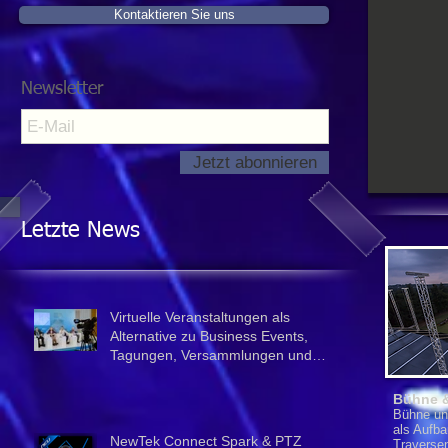
Kontaktieren Sie uns
Newsletter
Jetzt abonnieren
Letzte News
Virtuelle Veranstaltungen als
Alternative zu Business Events,
Tagungen, Versammlungen und
Veranstalt
Bühne &
Bühne un
als Aufb
NewTek Connect Spark & PTZ
Traversen