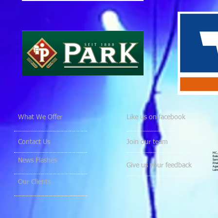
What We Offer
Like us on facebook
Contact Us
Join our team
MC, 
Bele
News Flashes
Senn
Rhei
Give us your feedback
Agen
Lein
Our Clients