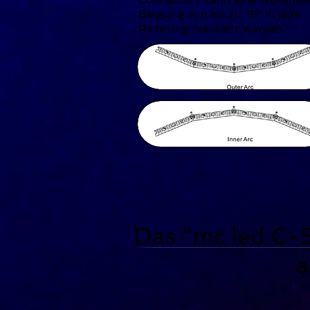
Biegung von bis zu 15° in jede
Richtung realisiert werden.
Das "mc le
als Bod