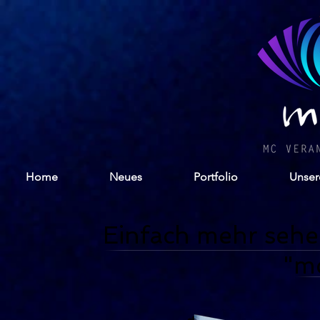
Home
Neues
Portfolio
Unser
Einfach mehr sehe
"mc led