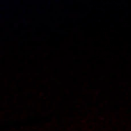
Eigengewicht:
Module pro Grid
Stromverbrauch
Leuchtkraft: 6
Betrachtungsabsta
Abstrahlwinkel:
Refresh Rate:
Graustufen:
Steuerun
Temperatur: -2
Zertifikate: 