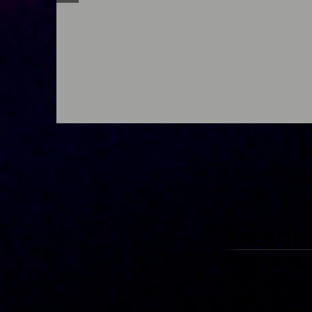
Technis
Pixel Pitch:
Modulsize: 
Einsatzgebiet: I
Pixeldichte: 