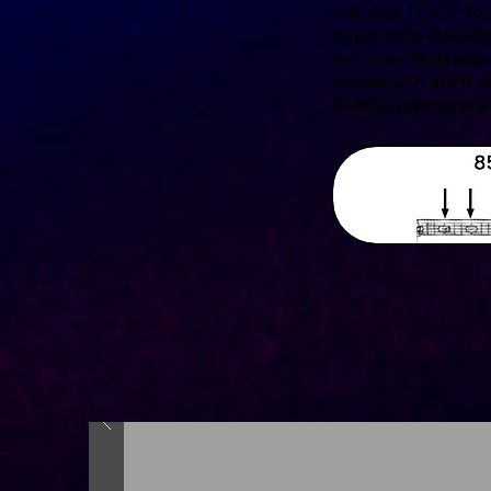
Mit dem "C-5" Pan
begehbare Bodenb
mit einer Belastb
lassen sich auch s
Fahrzeuge optimal