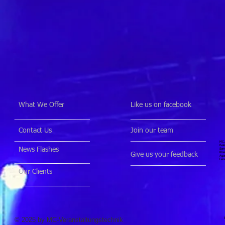
What We Offer
Like us on facebook
Contact Us
Join our team
MC, 
Bele
News Flashes
Senn
Rhei
Give us your feedback
Agen
Lein
Our Clients
© 2025 by MC-Veranstaltungstechnik