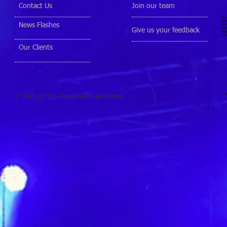
Contact Us
Join our team
MC, 
Bele
News Flashes
Senn
Rhei
Give us your feedback
Agen
Lein
Our Clients
© 2025 by MC-Veranstaltungstechnik