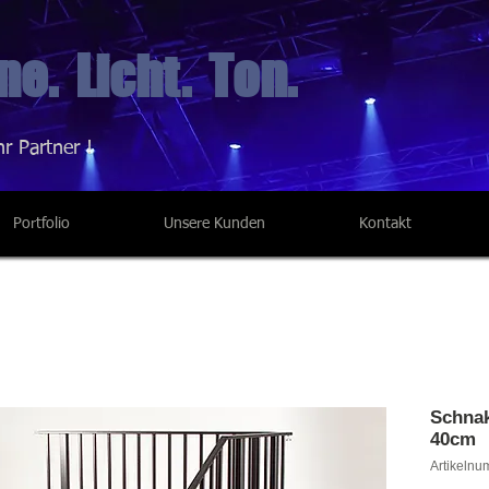
e. Licht. Ton.
hr Partner !
Portfolio
Unsere Kunden
Kontakt
Schnak
40cm
Artikelnu