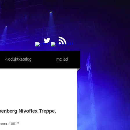
Produktkatalog
mc led
enberg Nivoflex Treppe,
mmer: 10017