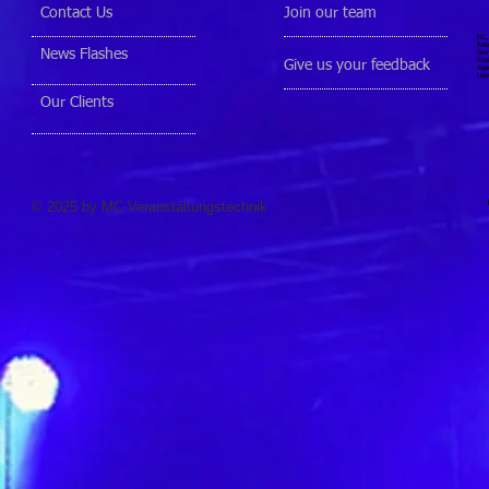
Contact Us
Join our team
MC, 
Bele
News Flashes
Senn
Rhei
Give us your feedback
Agen
Lein
Our Clients
© 2025 by MC-Veranstaltungstechnik