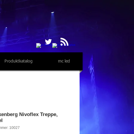
Produktkatalog
mc led
enberg Nivoflex Treppe,
el
mmer: 10027