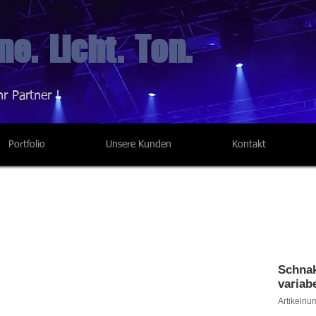
e. Licht. Ton.
hr Partner !
Portfolio
Unsere Kunden
Kontakt
Schnak
variab
Artikelnu