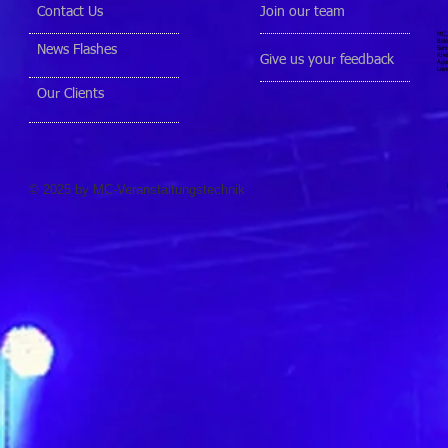
Contact Us
Join our team
MC, 
Bele
News Flashes
Senn
Rhei
Give us your feedback
Agen
Lein
Our Clients
© 2025 by MC-Veranstaltungstechnik