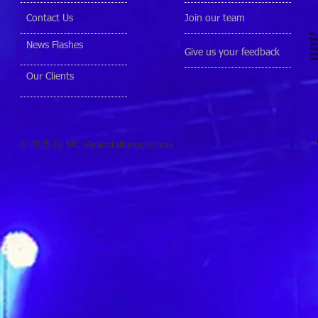
Contact Us
Join our team
MC, 
Bele
News Flashes
Senn
Rhei
Give us your feedback
Agen
Lein
Our Clients
© 2025 by MC-Veranstaltungstechnik