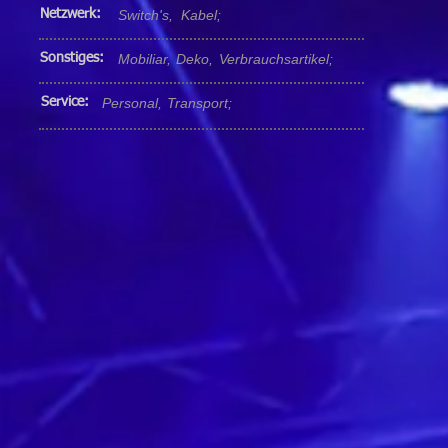
Netzwerk:
Switch's,
Kabel;
Sonstiges:
Mobiliar,
Deko,
Verbrauchsartikel;
Service:
Personal,
Transport;