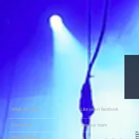
What We Offer
Like us on facebook
Contact Us
Join our team
MC, 
Bele
News Flashes
Senn
Rhei