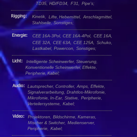
TD35,
HD/FD34,
F31,
Pipe's;
Rigging:
Kinetik,
Lifte,
Hebemittel,
Anschlagmittel,
Stahlseile,
Sonstiges;
Energie:
CEE 16A-3Pol,
CEE 16A-4Pol,
CEE 16A,
CEE 32A,
CEE 63A,
CEE 125A,
Schuko,
Lastkabel,
Powercon,
Sonstiges;
Licht:
Intelligente Scheinwerfer,
Steuerung,
Konventionelle Scheinwerfer,
Effekte,
Peripherie,
Kabel;
Audio:
Lautsprecher,
Controller,
Amps,
Effekte,
Signalverarbeitung,
Drahtlos-Mikrofonie,
Mikrofonie,
In-Ear,
Stative,
Peripherie,
Verteilersysteme,
Kabel;
Video:
Projektoren,
Bildschirme,
Kameras,
Mischer & Switcher,
Medienserver,
Peripherie,
Kabel;