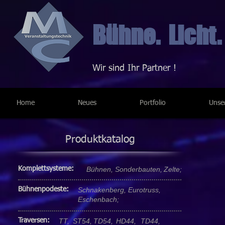
Bühne. Licht.
Wir sind Ihr Partner !
Home
Neues
Portfolio
Unse
Produktkatalog
Komplettsysteme:
Bühnen,
Sonderbauten,
Zelte;
Bühnenpodeste:
Schnakenberg,
Eurotruss,
Eschenbach;
Traversen:
TT,
ST54,
TD54,
HD44,
TD44,