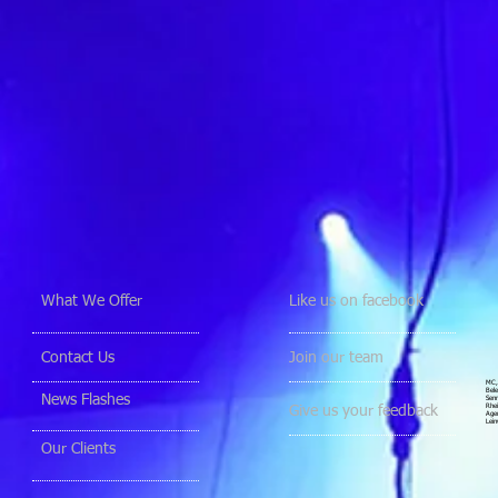
What We Offer
Like us on facebook
Contact Us
Join our team
MC, 
Bele
News Flashes
Senn
Rhei
Give us your feedback
Agen
Lein
Our Clients