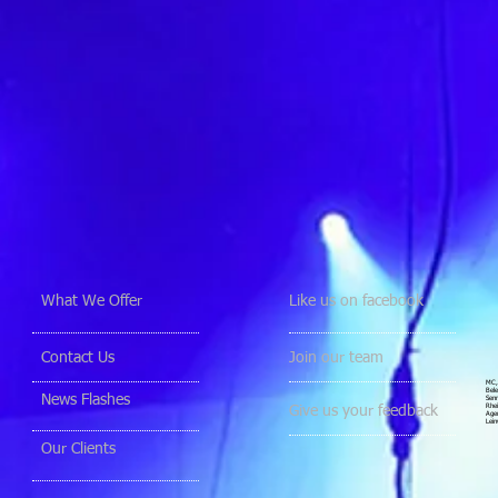
What We Offer
Like us on facebook
Contact Us
Join our team
MC, 
Bele
News Flashes
Senn
Rhei
Give us your feedback
Agen
Lein
Our Clients