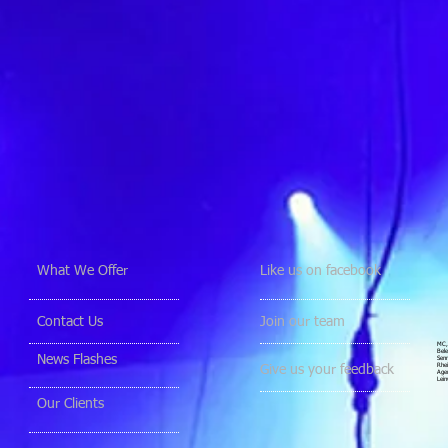
What We Offer
Like us on facebook
Contact Us
Join our team
MC, 
Bele
News Flashes
Senn
Rhei
Give us your feedback
Agen
Lein
Our Clients