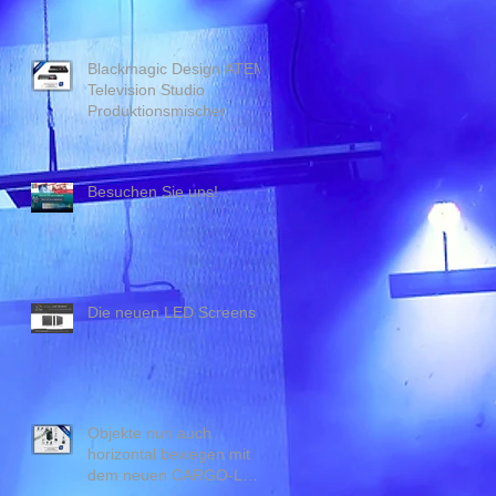
Blackmagic Design ATEM
Television Studio
Produktionsmischer
Besuchen Sie uns!
Die neuen LED Screens
Objekte nun auch
horizontal bewegen mit
dem neuen CARGO-L