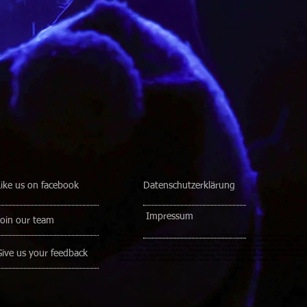
Like us on facebook
Datenschutzerklärung
Impressum
Join our team
MC, Veranstaltungstechnik, Bühne, Licht, Ton, Audio, Beschallung, Verleih, Mieten, Event, Konzert, Open Ai
Beleuchtung, Technik, Veranstaltungsservice, Dry Hire, Traversen, Eurotruss, Dienstleister, Meyer Sound, 
Sennheiser, Crown, GLP, HES, Whole Hog, Road Hog, Hog3, Layher, Bühnen Podeste, FD, HD, ST, TT, Barco
Rheinland Pfalz, Südwestpfalz, Südwest, Saarland, Hessen, Frankreich, Nordrein Westfalen, Baden-Württembe
Give us your feedback
Agentur, Planung, Organisation, Durchführung, Personal, Tontechniker, Lichttechniker, Ringer, Mediengesta
Leinwand, Meister der Veranstaltungstechnik, Firmen, Feier, Disco, Party, Gala, Stufenlinsen,