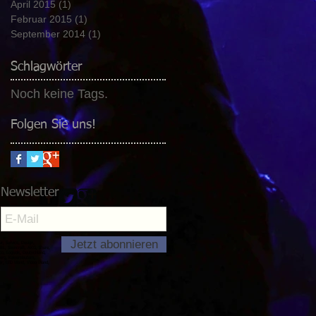
April 2015
(1)
1 Beitrag
Februar 2015
(1)
1 Beitrag
September 2014
(1)
1 Beitrag
Schlagwörter
Noch keine Tags.
Folgen Sie uns!
Newsletter
Jetzt abonnieren
r, Service, Design,
JBL, Souncraft, AKG, Shure,
, Logistik, Deutschland,
rg, Kaiserslautern,
lter, LED Wand, Video Wand,