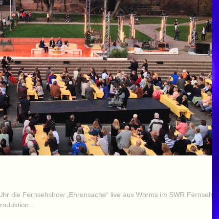
t
Uhr die Fernsehshow „Ehrensache“ live aus Worms im SWR Fernsehe
roduktion...