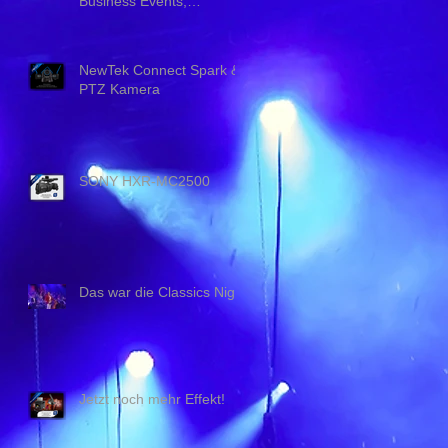
Business Events,
Tagungen,
Versammlungen und
Veranstalt
NewTek Connect Spark &
PTZ Kamera
SONY HXR-MC2500
Das war die Classics Night
n
Jetzt noch mehr Effekt!