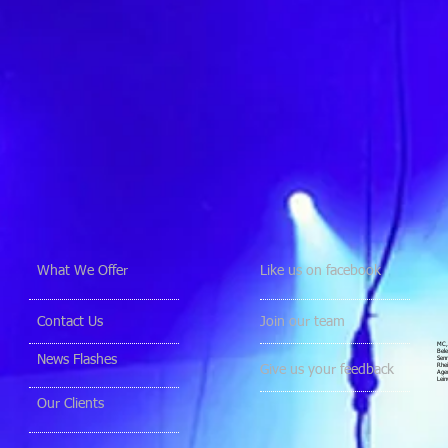
What We Offer
Like us on facebook
Contact Us
Join our team
MC, 
Bele
News Flashes
Senn
Rhei
Give us your feedback
Agen
Lein
Our Clients